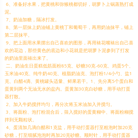
6、准备好水果，把黄桃和弥猴桃都切好，胡萝卜上锅蒸熟打成
泥。
7、奶油加糖，隔冰打发。
8、第一层抹上奶油铺上黄桃丁和葡萄干，再用奶油抹平，铺上
第二层抹平。
9、把上面用水果摆出自己喜欢的图形，再用裱花嘴裱出自己喜
欢的花边，那些黄色的底边和小花就是把胡萝卜泥参到了打发
的奶油里面裱出来了。
二、奶油生日蛋糕低筋面粉85克、砂糖30克-60克、鸡蛋5个、
玉米油40克、纯牛奶40克、植脂奶油克、泡打粉1/4小勺、盐1
克、白醋4滴、黄桃罐头适量、鲜果若干。1、先分离5个蛋白和
蛋黄到两个无油无水的盆内。蛋黄加30克白砂糖，用手动打蛋
器打散。
2、加入牛奶搅拌均匀，再分次将玉米油加入并搅匀。
3、将面粉、泡打粉混合后，筛入搅好的蛋黄糊中、将面粉糊搅
拌到无颗粒状。
4、蛋清加几滴白醋和1克盐，用手动打蛋器打至粗泡时加20克
砂糖，打至细腻泡泡时再加20克砂糖。顺时针，用手动打蛋器