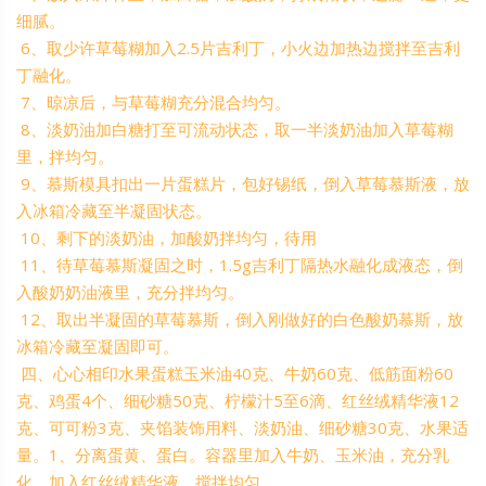
细腻。
6、取少许草莓糊加入2.5片吉利丁，小火边加热边搅拌至吉利
丁融化。
7、晾凉后，与草莓糊充分混合均匀。
8、淡奶油加白糖打至可流动状态，取一半淡奶油加入草莓糊
里，拌均匀。
9、慕斯模具扣出一片蛋糕片，包好锡纸，倒入草莓慕斯液，放
入冰箱冷藏至半凝固状态。
10、剩下的淡奶油，加酸奶拌均匀，待用
11、待草莓慕斯凝固之时，1.5g吉利丁隔热水融化成液态，倒
入酸奶奶油液里，充分拌均匀。
12、取出半凝固的草莓慕斯，倒入刚做好的白色酸奶慕斯，放
冰箱冷藏至凝固即可。
四、心心相印水果蛋糕玉米油40克、牛奶60克、低筋面粉60
克、鸡蛋4个、细砂糖50克、柠檬汁5至6滴、红丝绒精华液12
克、可可粉3克、夹馅装饰用料、淡奶油、细砂糖30克、水果适
量。1、分离蛋黄、蛋白。容器里加入牛奶、玉米油，充分乳
化，加入红丝绒精华液，搅拌均匀。