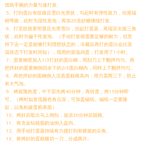
借助手腕的力量匀速打发。
5、打到蛋白有纹路且雪白光滑状，勾起时有弹性挺力，但尾端
稍弯曲，此时为湿性发泡，再加20克砂糖继续打发。
6、打至纹路更明显且光滑雪白，抬起打蛋器，尾端呈尖挺三角
状，此时为偏干性发泡。（手动打发很需要足够的耐力，但坚
持下去一定是能够打到理想状态的，冷藏后再打的蛋白会比室
温状态下打发时间短），我用的室温鸡蛋，打发用了1小时。
7、蛋黄糊里加入1/3打好的蛋白糊，用刮刀上下翻拌均匀。再
把拌好的蛋黄糊倒回余下的2/3蛋白糊内，同样上下翻拌均匀。
8、再把拌好的面糊倒入活底蛋糕模具内，用力震两三下，防止
有大气泡。
9、烤箱预热度，中下层先烤40分钟，再转度，烤15分钟即
可。（烤时如发现颜色有点深，可加盖锡纸。锡纸一定要隆
起，以免粘破蛋糕表面）
10、烤好后取出马上倒扣，放凉30分钟后脱模。
11、将克金钻植脂奶油倒入盆内。
12、用手动打蛋器持续有力搅打到有硬挺的尖角。
13、将烤好的蛋糕横切一刀，分成两片。