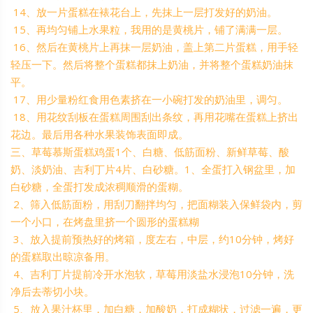
14、放一片蛋糕在裱花台上，先抹上一层打发好的奶油。
15、再均匀铺上水果粒，我用的是黄桃片，铺了满满一层。
16、然后在黄桃片上再抹一层奶油，盖上第二片蛋糕，用手轻
轻压一下。然后将整个蛋糕都抹上奶油，并将整个蛋糕奶油抹
平。
17、用少量粉红食用色素挤在一小碗打发的奶油里，调匀。
18、用花纹刮板在蛋糕周围刮出条纹，再用花嘴在蛋糕上挤出
花边。最后用各种水果装饰表面即成。
三、草莓慕斯蛋糕鸡蛋1个、白糖、低筋面粉、新鲜草莓、酸
奶、淡奶油、吉利丁片4片、白砂糖。1、全蛋打入钢盆里，加
白砂糖，全蛋打发成浓稠顺滑的蛋糊。
2、筛入低筋面粉，用刮刀翻拌均匀，把面糊装入保鲜袋内，剪
一个小口，在烤盘里挤一个圆形的蛋糕糊
3、放入提前预热好的烤箱，度左右，中层，约10分钟，烤好
的蛋糕取出晾凉备用。
4、吉利丁片提前冷开水泡软，草莓用淡盐水浸泡10分钟，洗
净后去蒂切小块。
5、放入果汁杯里，加白糖，加酸奶，打成糊状，过滤一遍，更