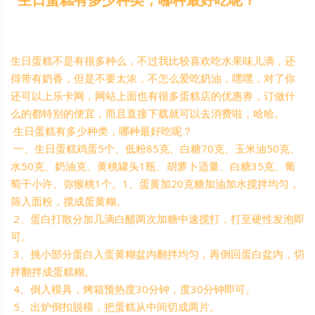
生日蛋糕不是有很多种么，不过我比较喜欢吃水果味儿滴，还
得带有奶香，但是不要太浓，不怎么爱吃奶油，嘿嘿，对了你
还可以上乐卡网，网站上面也有很多蛋糕店的优惠券，订做什
么的都特别的便宜，而且直接下载就可以去消费啦，哈哈。
生日蛋糕有多少种类，哪种最好吃呢？
一、生日蛋糕鸡蛋5个、低粉85克、白糖70克、玉米油50克、
水50克、奶油克、黄桃罐头1瓶、胡萝卜适量、白糖35克、葡
萄干小许、弥猴桃1个。1、蛋黄加20克糖加油加水搅拌均匀，
筛入面粉，搅成蛋黄糊。
2、蛋白打散分加几滴白醋两次加糖中速搅打，打至硬性发泡即
可。
3、挑小部分蛋白入蛋黄糊盆内翻拌均匀，再倒回蛋白盆内，切
拌翻拌成蛋糕糊。
4、倒入模具，烤箱预热度30分钟，度30分钟即可。
5、出炉倒扣脱模，把蛋糕从中间切成两片。