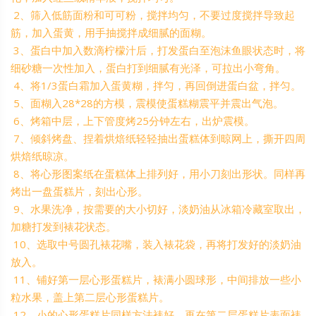
2、筛入低筋面粉和可可粉，搅拌均匀，不要过度搅拌导致起
筋，加入蛋黄，用手抽搅拌成细腻的面糊。
3、蛋白中加入数滴柠檬汁后，打发蛋白至泡沫鱼眼状态时，将
细砂糖一次性加入，蛋白打到细腻有光泽，可拉出小弯角。
4、将1/3蛋白霜加入蛋黄糊，拌匀，再回倒进蛋白盆，拌匀。
5、面糊入28*28的方模，震模使蛋糕糊震平并震出气泡。
6、烤箱中层，上下管度烤25分钟左右，出炉震模。
7、倾斜烤盘、捏着烘焙纸轻轻抽出蛋糕体到晾网上，撕开四周
烘焙纸晾凉。
8、将心形图案纸在蛋糕体上排列好，用小刀刻出形状。同样再
烤出一盘蛋糕片，刻出心形。
9、水果洗净，按需要的大小切好，淡奶油从冰箱冷藏室取出，
加糖打发到裱花状态。
10、选取中号圆孔裱花嘴，装入裱花袋，再将打发好的淡奶油
放入。
11、铺好第一层心形蛋糕片，裱满小圆球形，中间排放一些小
粒水果，盖上第二层心形蛋糕片。
12、小的心形蛋糕片同样方法裱好，再在第二层蛋糕片表面裱